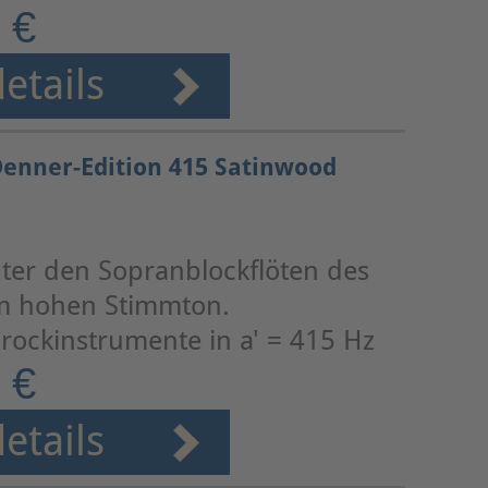
 €
etails
Denner-Edition 415 Satinwood
ter den Sopranblockflöten des
im hohen Stimmton.
rockinstrumente in a' = 415 Hz
 €
etails