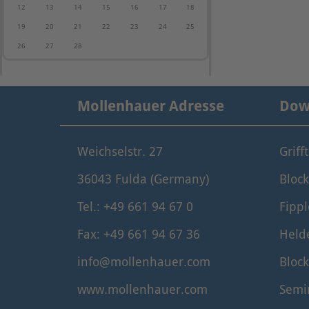
12
13
14
15
16
17
18
19
20
21
22
23
24
25
26
27
28
Mollenhauer Adresse
Dow
Weichselstr. 27
Griff
36043 Fulda (Germany)
Block
Tel.: +49 661 94 67 0
Fippl
Fax: +49 661 94 67 36
Held
info@mollenhauer.com
Block
www.mollenhauer.com
Semi