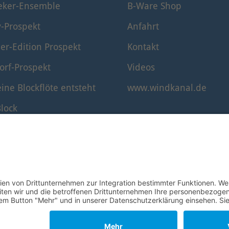
eker-Ensemble
B-Ware Shop
y-Prospekt
Anfahrt
er-Edition Prospekt
Kontakt
orf-Prospekt
Videos
ine Blockflöte entsteht
www.windkanal.de
lock
timmung der Blockflöte
© 1995–2026 Mollenhauer Blockflöten
Impressum
|
Datenschutz
|
Cookie-Einstellungen