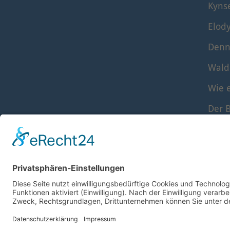
Kyns
Elod
Denn
Wald
Wie e
Der B
Die S