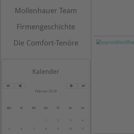
Mollenhauer Team
Firmengeschichte
Die Comfort-Tenöre
Kalender
Februar 2018
Mo
Di
Mi
Do
Fr
Sa
So
1
2
3
4
5
6
7
8
9
10
11