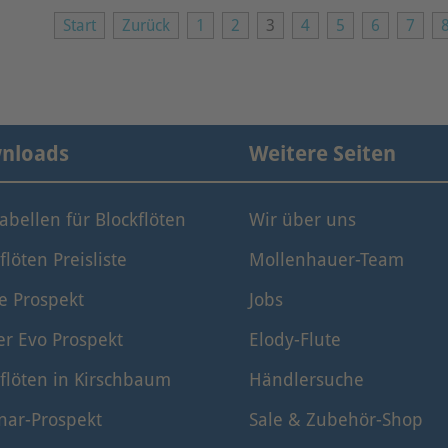
Start
Zurück
1
2
3
4
5
6
7
nloads
Weitere Seiten
tabellen für Blockflöten
Wir über uns
flöten Preisliste
Mollenhauer-Team
e Prospekt
Jobs
er Evo Prospekt
Elody-Flute
flöten in Kirschbaum
Händlersuche
nar-Prospekt
Sale & Zubehör-Shop