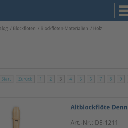
alog
/
Blockflöten
/
Blockflöten-Materialien
/
Holz
Start
Zurück
1
2
3
4
5
6
7
8
9
Altblockflöte Denn
Art.-Nr.: DE-1211