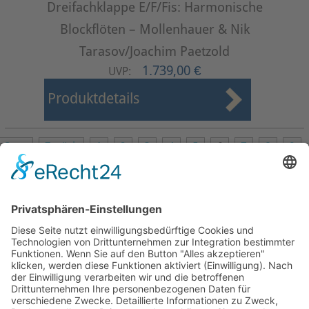
Dreifachklappe E/F/Fis: Harmonische
Blockflöten – Mollenhauer & Nik
Tarasov/Joachim Paetzold
1.739,00 €
UVP:
Produktdetails
Start
Zurück
1
2
3
4
5
6
7
8
9
10
Weiter
Ende
Seite 6 von 24
Mollenhauer Adresse
Downloads