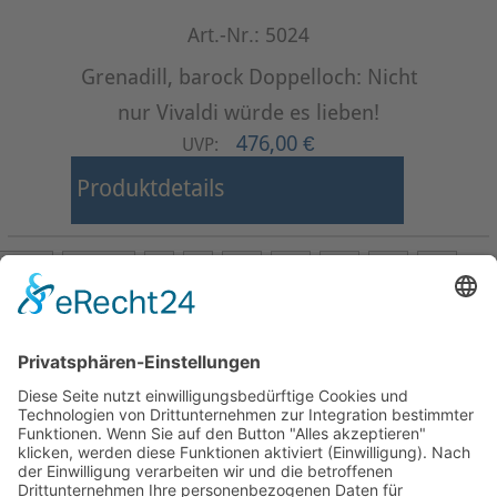
Art.-Nr.: 5024
Grenadill, barock Doppelloch: Nicht
nur Vivaldi würde es lieben!
476,00 €
UVP:
Produktdetails
Start
Zurück
8
9
10
11
12
13
14
15
16
17
Weiter
Ende
Seite 13 von 24
Mollenhauer Adresse
Downloads