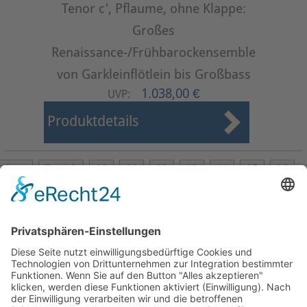
Tenor c', Pflaume, ohne Klappe:
Großes
Renaissance-/Frühbarockensemble
von Garkleinflötlein bis Großbass
1.038,00 €
UVP:
Produktdetails
Start
Zurück
10
11
12
13
14
15
16
17
18
19
Weiter
Ende
Seite 15 von 24
Mollenhauer Adresse
Downloads