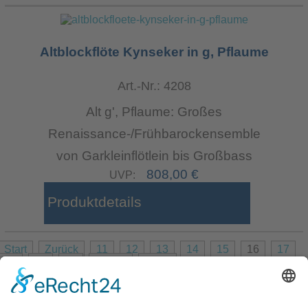
Altblockflöte Kynseker in g, Pflaume
Art.-Nr.: 4208
Alt g', Pflaume: Großes
Renaissance-/Frühbarockensemble
von Garkleinflötlein bis Großbass
808,00 €
UVP:
Produktdetails
Start
Zurück
11
12
13
14
15
16
17
18
19
20
Weiter
Ende
Seite 16 von 24