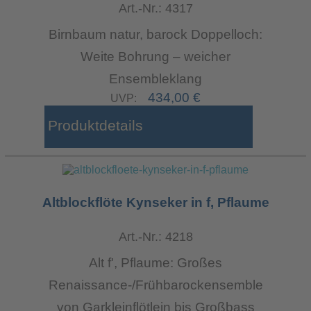
Art.-Nr.: 4317
Birnbaum natur, barock Doppelloch:
Weite Bohrung – weicher
Ensembleklang
434,00 €
UVP:
Produktdetails
Altblockflöte Kynseker in f, Pflaume
Art.-Nr.: 4218
Alt f', Pflaume: Großes
Renaissance-/Frühbarockensemble
von Garkleinflötlein bis Großbass