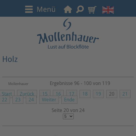
Holz
Ergebnisse 96 - 100 von 119
Mollenhauer
Start
Zurück
15
16
17
18
19
20
21
22
23
24
Weiter
Ende
Seite 20 von 24