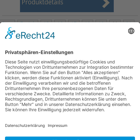
Produktdetails
Start
Zurück
15
16
17
18
19
20
21
22
23
24
Weiter
Ende
Seite 20 von 24
Mollenhauer Adresse
Downloads
Weitere Seiten
Händlerbereich
© 1995–2026 Mollenhauer Blockflöten
Impressum
|
Datenschutz
|
Cookie-Einstellungen