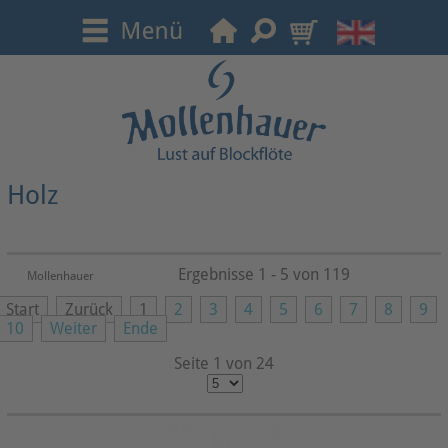
Holz
Ergebnisse 1 - 5 von 119
Mollenhauer
Start
Zurück
1
2
3
4
5
6
7
8
9
10
Weiter
Ende
Seite 1 von 24