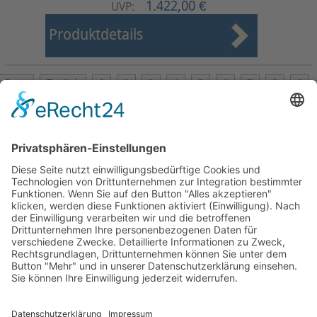
1.422,00 €
UVP:
Produktdetails
Start
Zurück
1
2
3
4
5
6
7
8
9
10
Weiter
Ende
Seite 1 von 24
Mollenhauer Adresse
Downloads
Weitere Seiten
Händlerbereich