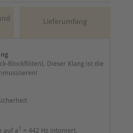
und
Lieferumfang
ang
-Blockflöten). Dieser Klang ist die
enmusizieren!
sicherheit
1
e auf a
= 442 Hz intoniert.