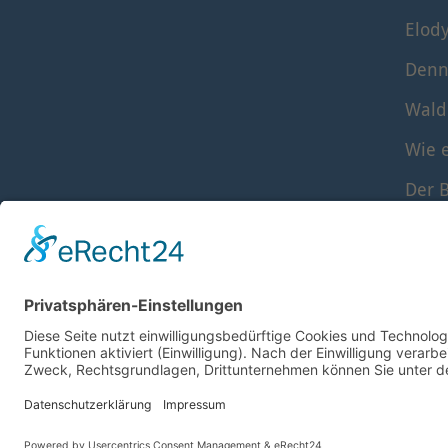
Elod
Denn
Wald
Wie e
Der B
Die S