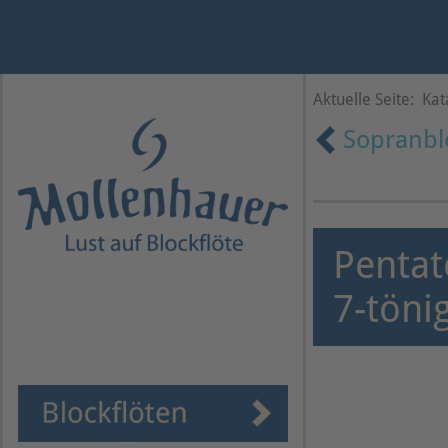
Jahr
Monat
Monat
Jahr
Aktuelle Seite:
Kat
Sopranblo
Pentat
7-töni