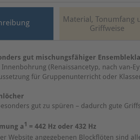
Material, Tonumfang 
hreibung
Griffweise
sonders gut mischungsfähiger Ensemblekl
 Innenbohrung (Renaissancetyp, nach van-Eyck
ussetzung für Gruppenunterricht oder Klass
onlöcher
besonders gut zu spüren – dadurch gute Griff
1
mung a
= 442 Hz oder 432 Hz
ser Website angegebenen Blockflöten sind all