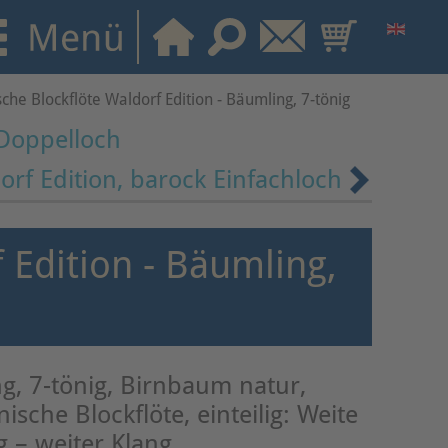
che Blockflöte Waldorf Edition - Bäumling, 7-tönig
 Doppelloch
orf Edition, barock Einfachloch
 Edition - Bäumling,
g, 7-tönig, Birnbaum natur,
ische Blockflöte, einteilig: Weite
 – weiter Klang