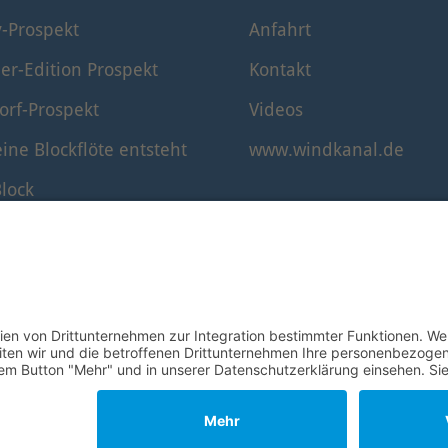
y-Prospekt
Anfahrt
er-Edition Prospekt
Kontakt
orf-Prospekt
Videos
ine Blockflöte entsteht
www.windkanal.de
lock
timmung der Blockflöte
© 1995–2026 Mollenhauer Blockflöten
Impressum
|
Datenschutz
|
Cookie-Einstellungen