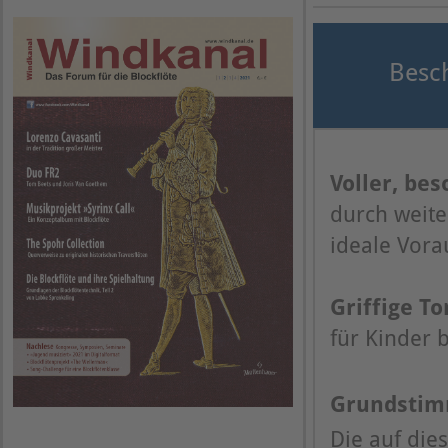
Besc
Voller, be
durch weite
ideale Vora
Griffige T
für Kinder 
Grundstim
Die auf die