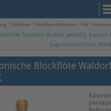
alog
/
Blockflöten
/
Blockflöten-Materialien
/
Holz
/
Pentatonis
ckflöte Student dunkel gebeizt, barock
Sopranblockflöte Wald
onische Blockflöte Waldorf
g
Bäumlin
pentaton
Bohrung