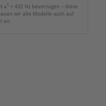
1
t a
= 432 Hz bevorzugen – diese
bauen wir alle Modelle auch auf
t an.