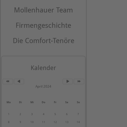
Mollenhauer Team
Firmengeschichte
Die Comfort-Tenöre
Kalender
April 2024
Mo
Di
Mi
Do
Fr
Sa
So
1
2
3
4
5
6
7
8
9
10
11
12
13
14