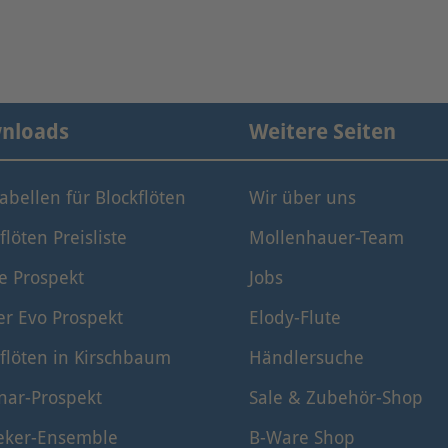
nloads
Weitere Seiten
tabellen für Blockflöten
Wir über uns
flöten Preisliste
Mollenhauer-Team
e Prospekt
Jobs
er Evo Prospekt
Elody-Flute
flöten in Kirschbaum
Händlersuche
nar-Prospekt
Sale & Zubehör-Shop
eker-Ensemble
B-Ware Shop