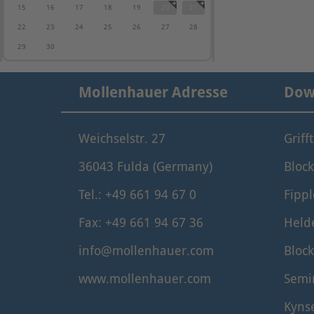
15
16
17
18
19
20
21
22
23
24
25
26
27
28
29
30
Mollenhauer Adresse
Dow
Weichselstr. 27
Griff
36043 Fulda (Germany)
Block
Tel.: +49 661 94 67 0
Fippl
Fax: +49 661 94 67 36
Held
info@mollenhauer.com
Block
www.mollenhauer.com
Semi
Kyns