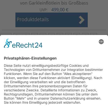
von Garkleinflötlein bis Großbass
499,00 €
UVP:
Produktdetails
Start
Zurück
2
3
4
5
6
7
8
9
10
11
Weiter
Ende
Seite 7 von 24
Mollenhauer Adresse
Downloads
Weitere Seiten
Händlerbereich