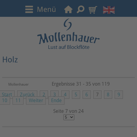
Holz
Ergebnisse 31 - 35 von 119
Mollenhauer
Start
Zurück
2
3
4
5
6
7
8
9
10
11
Weiter
Ende
Seite 7 von 24