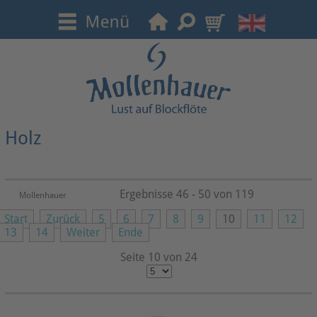
Holz
Ergebnisse 46 - 50 von 119
Mollenhauer
Start
Zurück
5
6
7
8
9
10
11
12
13
14
Weiter
Ende
Seite 10 von 24