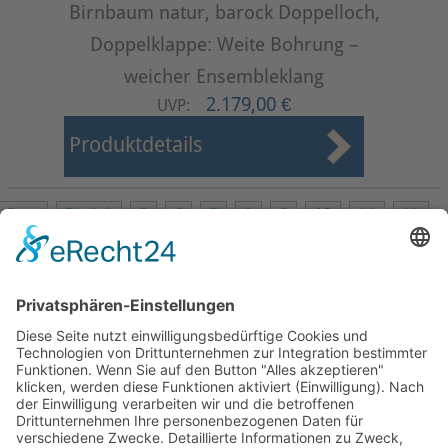
Birnbaum natur, barock Doppelloch,
Doppelklappe: Weite Bohrung –
weicher Ensembleklang
2.179,00 €
UVP:
Produktdetails
Start
Zurück
5
6
7
8
9
10
11
12
13
14
Weiter
Ende
Seite 10 von 24
Mollenhauer Adresse
Downloads