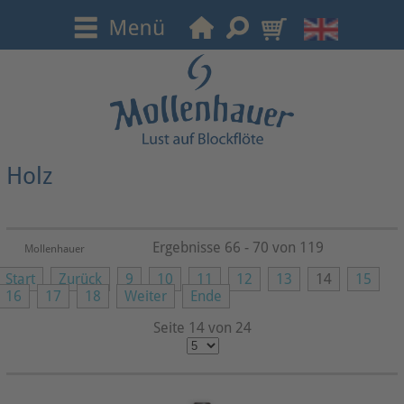
Holz
Ergebnisse 66 - 70 von 119
Mollenhauer
Start
Zurück
9
10
11
12
13
14
15
16
17
18
Weiter
Ende
Seite 14 von 24