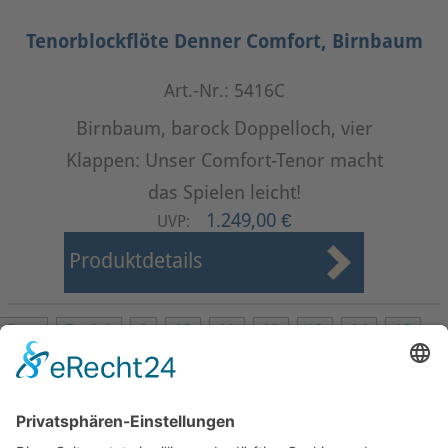
Tenorblockflöte Denner Comfort, Birnbaum
Art.-Nr.: 5416C
Birnbaum, barock Doppelloch, vier
Klappen: Unser Comfort-Tenor macht
das Spielen leicht!
1.249,00 €
UVP:
Produktdetails
Start
Zurück
9
10
11
12
13
14
15
16
17
18
Weiter
Ende
Seite 14 von 24