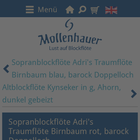
Sopranblockflöte Adri's Traumflöte
Birnbaum blau, barock Doppelloch
Altblockflöte Kynseker in g, Ahorn,
dunkel gebeizt
Sopranblockflöte Adri's
Traumflöte Birnbaum rot, barock