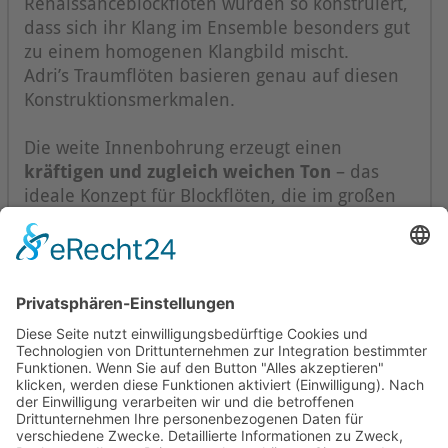
Renaissanceblockflöten wurden so konstruiert,
dass sich ihr Klang im Ensemble besonders gut
zu einem homogenen Klangbild mischt.
Adri’s Traumflöten basieren genau auf diesen
Konstruktionsmerkmalen.
Die weite Innenbohrung erzeugt einen
kräftigen und zugleich weichen Ton
– das
ideale Konzept für Blockflöten, die im großen
Ensemble gespielt werden.
Mollenhauer Adresse
Downloads
Weitere Seiten