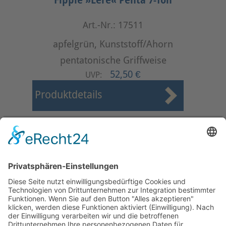
Fipple »Lere« Penta 7-Ton
Art.-Nr.: 17511
apfelgrün, Kunststoff/Ahorn
pentatonische Griffweise
52,50 €
UVP:
Produktdetails
Start
Zurück
1
2
3
4
Weiter
Ende
Seite 3 von 4
Mollenhauer Adresse
Downloads