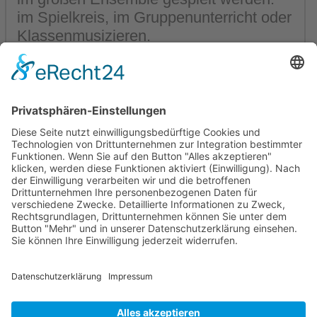
im Spielkreis, im Gruppenunterricht oder
Klassenmusizieren.
Mollenhauer Adresse
Downloads
Weitere Seiten
Händlerbereich
© 1995–2026 Mollenhauer Blockflöten
Impressum
|
Datenschutz
|
Cookie-Einstellungen