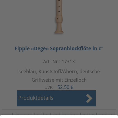
Fipple »Dege« Sopranblockflöte in c"
Art.-Nr.: 17313
seeblau, Kunststoff/Ahorn, deutsche
Griffweise mit Einzelloch
52,50 €
UVP:
Produktdetails
Start
Zurück
1
2
3
4
5
6
7
8
9