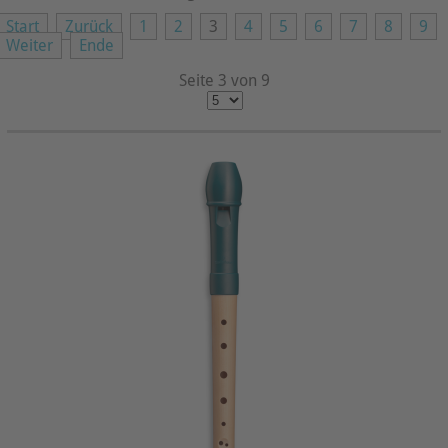
Start
Zurück
1
2
3
4
5
6
7
8
9
Weiter
Ende
Seite 3 von 9