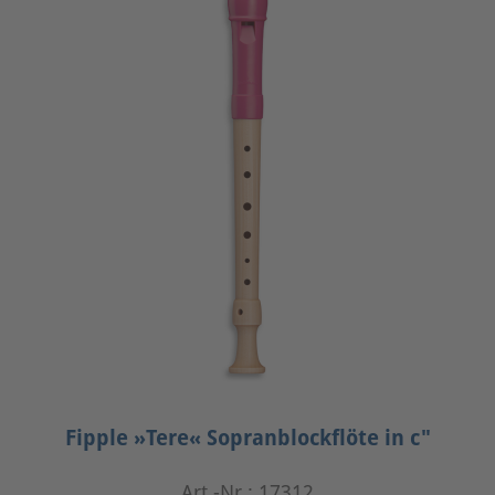
Fipple »Tere« Sopranblockflöte in c"
Art.-Nr.: 17312