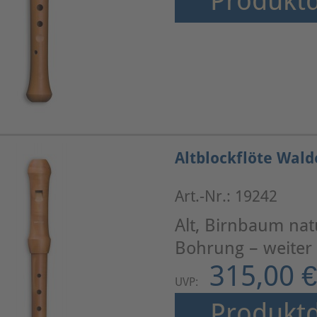
Produktd
Altblockflöte Wald
Art.-Nr.: 19242
Alt, Birnbaum nat
Bohrung – weiter
315,00 €
UVP:
Produktd