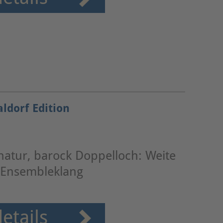
ldorf Edition
atur, barock Doppelloch: Weite
 Ensembleklang
etails