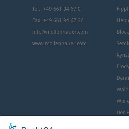
Tel.: +49 661 94 67 0
Fippl
Fax: +49 661 94 67 36
Held
info@mollenhauer.com
Block
www.mollenhauer.com
Semi
Kyns
Elod
Denn
Wald
Wie e
Der B
Die S