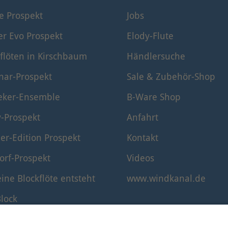
e Prospekt
Jobs
er Evo Prospekt
Elody-Flute
flöten in Kirschbaum
Händlersuche
nar-Prospekt
Sale & Zubehör-Shop
eker-Ensemble
B-Ware Shop
y-Prospekt
Anfahrt
er-Edition Prospekt
Kontakt
orf-Prospekt
Videos
ine Blockflöte entsteht
www.windkanal.de
lock
timmung der Blockflöte