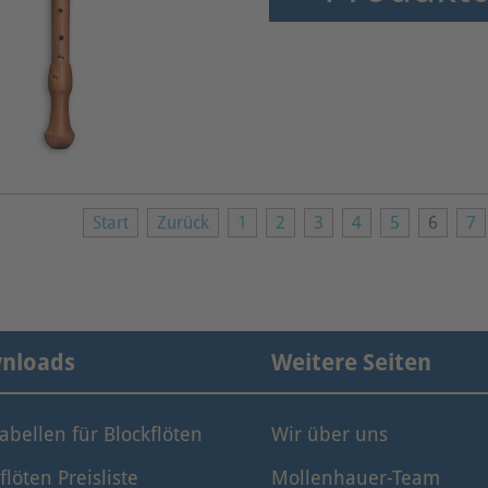
Start
Zurück
1
2
3
4
5
6
7
nloads
Weitere Seiten
tabellen für Blockflöten
Wir über uns
flöten Preisliste
Mollenhauer-Team