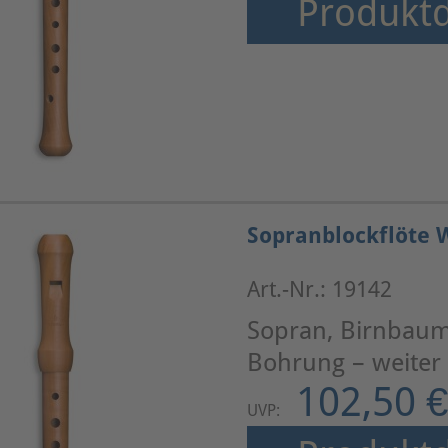
Produktd
Sopranblockflöte W
Art.-Nr.: 19142
Sopran, Birnbaum
Bohrung – weiter
102,50 €
UVP: