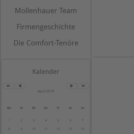
Mollenhauer Team
Firmengeschichte
Die Comfort-Tenöre
Kalender
April 2019
Mo
Di
Mi
Do
Fr
Sa
So
1
2
3
4
5
6
7
8
9
10
11
12
13
14