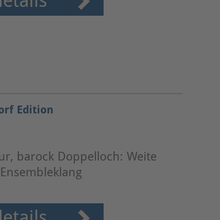
etails
orf Edition
ur, barock Doppelloch: Weite
 Ensembleklang
etails