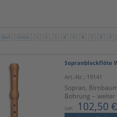
Start
Zurück
1
2
3
4
5
6
7
8
9
Sopranblockflöte W
Art.-Nr.: 19141
Sopran, Birnbaum 
Bohrung – weiter
102,50 €
UVP: