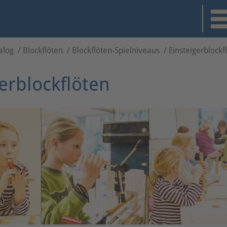
alog
/
Blockflöten
/
Blockflöten-Spielniveaus
/
Einsteigerblockf
erblockflöten