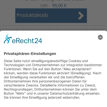
99,00 €
UVP:
Produktdetails
Start
Zurück
1
2
3
4
5
6
7
8
9
Weiter
Ende
Seite 1 von 9
Mollenhauer Adresse
Downloads
Weitere Seiten
Händlerbereich