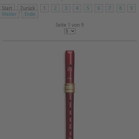
Start
Zurück
1
2
3
4
5
6
7
8
9
Weiter
Ende
Seite 1 von 9