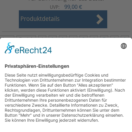
99,00 €
UVP:
Produktdetails
Start
Zurück
1
2
3
4
5
6
7
8
9
Weiter
Ende
Seite 1 von 9
Mollenhauer Adresse
Downloads
Weitere Seiten
Händlerbereich