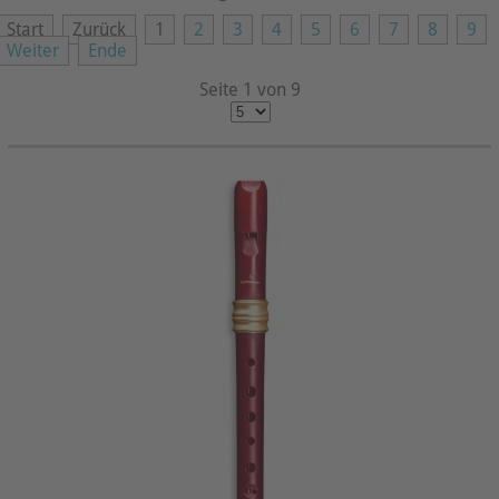
Start
Zurück
1
2
3
4
5
6
7
8
9
Weiter
Ende
Seite 1 von 9