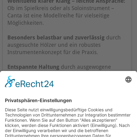
Wohltuend klarer Klang – leichte Ansprache:
Ob im Spielkreis oder als Soloinstrument –
Canta ist eine Modellreihe für vielseitige
Möglichkeiten.
Besonders belastbar und zuverlässig
durch
ausgesuchte Hölzer und ein robustes
Instrumentenkonzept für die Praxis.
Entspannte Haltung
durch ausgewogene
Gewichtsverhältnisse, leichte Bauweise und
schlanke, sparsame Formgebung.
Mollenhauer Adresse
Downloads