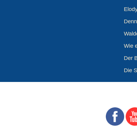
Elod
Denne
Waldo
Wie e
Der 
Die S