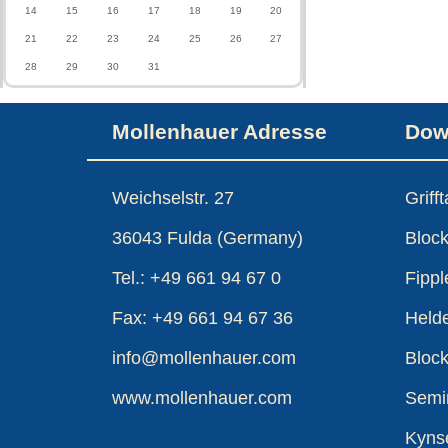
14
15
16
17
18
19
20
21
22
23
24
25
26
27
28
29
30
31
Mollenhauer Adresse
Dow
Weichselstr. 27
Griff
36043 Fulda (Germany)
Block
Tel.: +49 661 94 67 0
Fippl
Fax: +49 661 94 67 36
Held
info@mollenhauer.com
Block
www.mollenhauer.com
Semi
Kyns