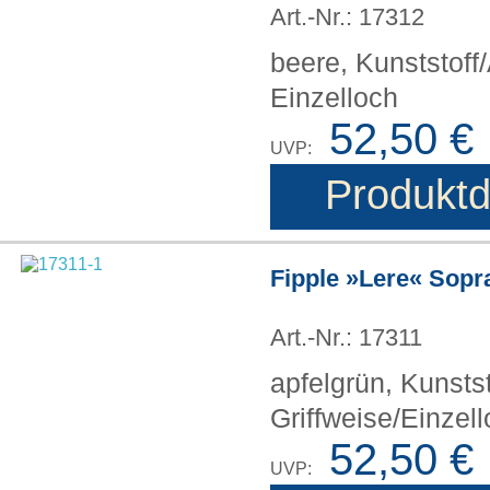
Art.-Nr.: 17312
beere, Kunststoff
Einzelloch
52,50 €
UVP:
Produktd
Fipple »Lere« Sopra
Art.-Nr.: 17311
apfelgrün, Kunsts
Griffweise/Einzel
52,50 €
UVP: