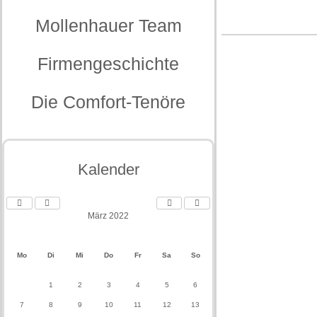
Mollenhauer Team
Firmengeschichte
Die Comfort-Tenöre
Kalender
März 2022
Mo
Di
Mi
Do
Fr
Sa
So
1
2
3
4
5
6
7
8
9
10
11
12
13