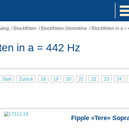
alog
/
Blockflöten
/
Blockflöten-Stimmtöne
/
Blockflöten in a =
ten in a = 442 Hz
Start
Zurück
18
19
20
21
22
23
24
Fipple »Tere« Sopra