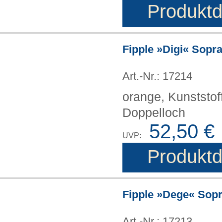
Produktd
Fipple »Digi« Sopra
Art.-Nr.: 17214
orange, Kunststof
Doppelloch
52,50 €
UVP:
Produktd
Fipple »Dege« Sopr
Art.-Nr.: 17213