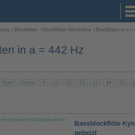
alog
/
Blockflöten
/
Blockflöten-Stimmtöne
/
Blockflöten in a =
ten in a = 442 Hz
Start
Zurück
9
10
11
12
13
14
15
1
Bassblockflöte Kyn
gebeizt