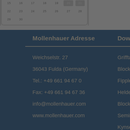
15
16
17
18
19
20
21
22
23
24
25
26
27
28
29
30
Mollenhauer Adresse
Dow
Weichselstr. 27
Griff
36043 Fulda (Germany)
Block
Tel.: +49 661 94 67 0
Fippl
Fax: +49 661 94 67 36
Held
info@mollenhauer.com
Block
www.mollenhauer.com
Semi
Kyns