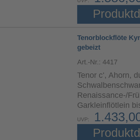
UVP:
Produktd
Tenorblockflöte Ky
gebeizt
Art.-Nr.: 4417
Tenor c', Ahorn, d
Schwalbenschwan
Renaissance-/Fr
Garkleinflötlein 
1.433,0
UVP:
Produktd