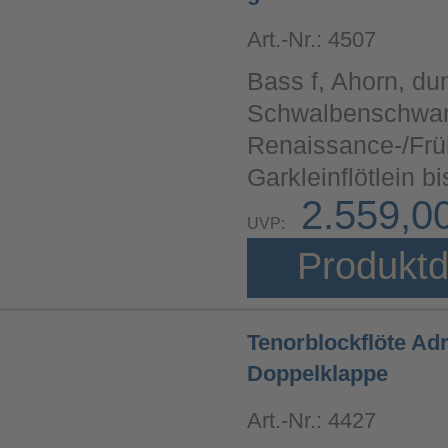
Art.-Nr.: 4507
Bass f, Ahorn, du
Schwalbenschwan
Renaissance-/Fr
Garkleinflötlein 
2.559,0
UVP:
Produktd
Tenorblockflöte Ad
Doppelklappe
Art.-Nr.: 4427