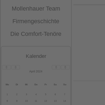
Mollenhauer Team
Firmengeschichte
Die Comfort-Tenöre
Kalender
April 2024
Mo
Di
Mi
Do
Fr
Sa
So
1
2
3
4
5
6
7
8
9
10
11
12
13
14