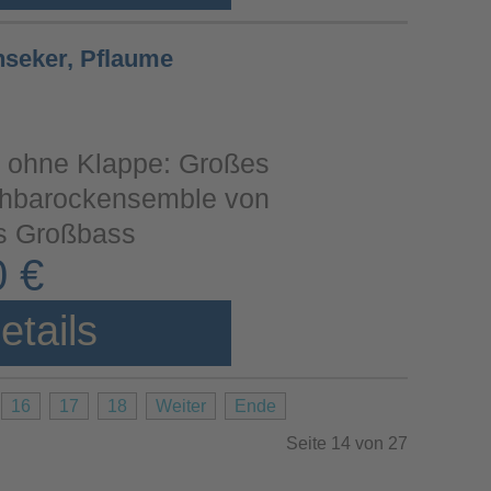
nseker, Pflaume
, ohne Klappe: Großes
ühbarockensemble von
bis Großbass
0 €
etails
16
17
18
Weiter
Ende
Seite 14 von 27