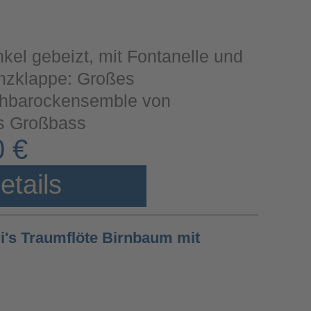
nkel gebeizt, mit Fontanelle und
zklappe: Großes
ühbarockensemble von
bis Großbass
0 €
etails
ri's Traumflöte Birnbaum mit