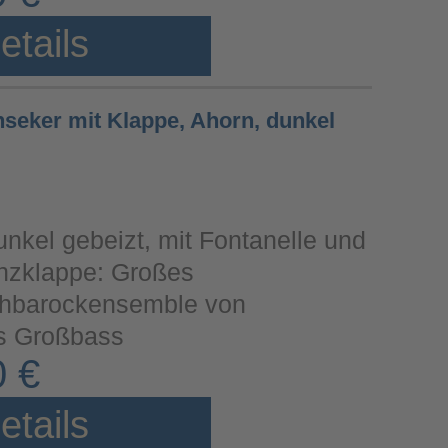
etails
nseker mit Klappe, Ahorn, dunkel
unkel gebeizt, mit Fontanelle und
zklappe: Großes
ühbarockensemble von
bis Großbass
0 €
etails