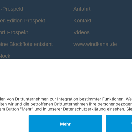
y-Prospekt
Anfahrt
r-Edition Prospekt
Kontakt
rf-Prospekt
Videos
ine Blockflöte entsteht
www.windkanal.de
Block
timmung der Blockflöte
© 1995–2026 Mollenhauer Blockflöten
Impressum
|
Datenschutz
|
Cookie-Einstellungen