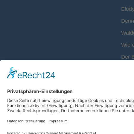
Elod
Denne
Waldo
Wie e
Der 
Die S