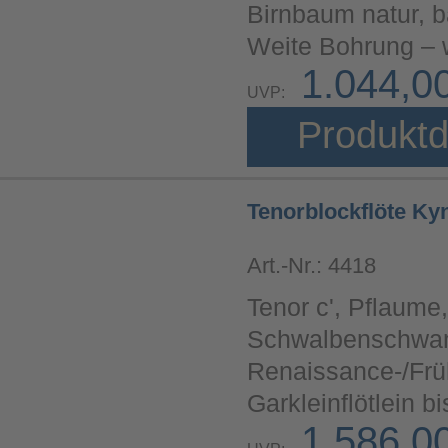
Birnbaum natur, 
Weite Bohrung – 
1.044,0
UVP:
Produktd
Tenorblockflöte Ky
Art.-Nr.: 4418
Tenor c', Pflaume
Schwalbenschwan
Renaissance-/Fr
Garkleinflötlein 
1.586,0