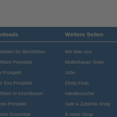
nloads
Weitere Seiten
tabellen für Blockflöten
Wir über uns
flöten Preisliste
Mollenhauer-Team
e Prospekt
Jobs
er Evo Prospekt
Elody-Flute
flöten in Kirschbaum
Händlersuche
nar-Prospekt
Sale & Zubehör-Shop
eker-Ensemble
B-Ware Shop