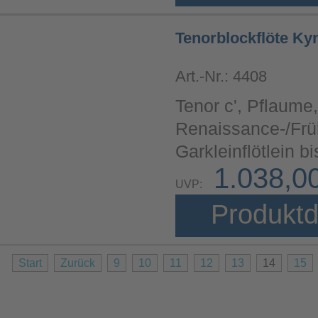
Tenorblockflöte Ky
Art.-Nr.: 4408
Tenor c', Pflaume
Renaissance-/Fr
Garkleinflötlein 
1.038,0
UVP:
Produktd
Start
Zurück
9
10
11
12
13
14
15