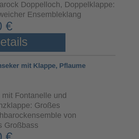
barock Doppelloch, Doppelklappe:
weicher Ensembleklang
0 €
etails
nseker mit Klappe, Pflaume
, mit Fontanelle und
zklappe: Großes
ühbarockensemble von
bis Großbass
0 €