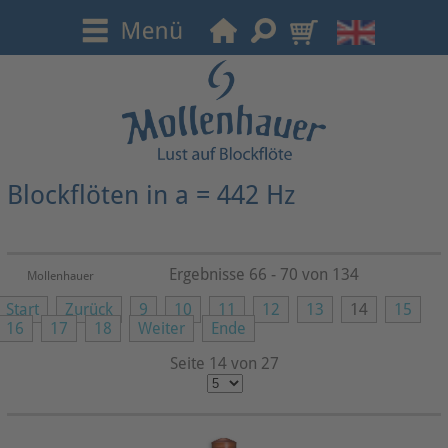
Blockflöten in a = 442 Hz
Ergebnisse 66 - 70 von 134
Mollenhauer
Start
Zurück
9
10
11
12
13
14
15
16
17
18
Weiter
Ende
Seite 14 von 27