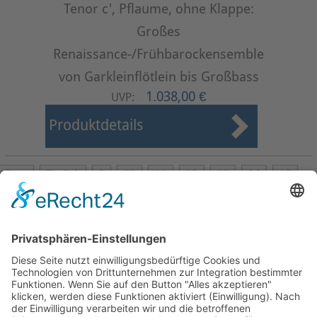
Tenor c', Pflaume, ohne Klappe:
Großes
Renaissance-/Frühbarockensemble
von Garkleinflötlein bis Großbass
1.038,00 €
UVP:
Produktdetails
Start
Zurück
9
10
11
12
13
14
15
16
17
18
Weiter
Ende
Seite 14 von 27
Mollenhauer Adresse
Downloads