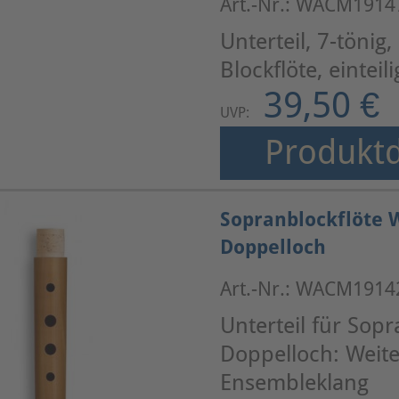
Art.-Nr.: WACM1914
Unterteil, 7-töni
Blockflöte, eintei
39,50 €
UVP:
Produktd
Sopranblockflöte W
Doppelloch
Art.-Nr.: WACM1914
Unterteil für Sop
Doppelloch: Weit
Ensembleklang