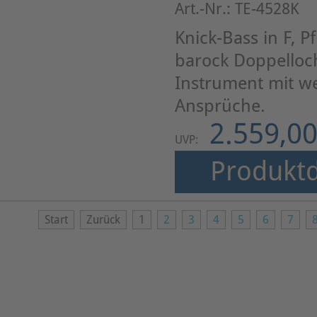
Art.-Nr.: TE-4528K
Knick-Bass in F, 
barock Doppelloc
Instrument mit w
Ansprüche.
2.559,00
UVP:
Produktd
Start
Zurück
1
2
3
4
5
6
7