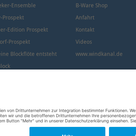
eker-Ensemble
B-Ware Shop
y-Prospekt
Anfahrt
er-Edition Prospekt
Kontakt
orf-Prospekt
Videos
ine Blockflöte entsteht
www.windkanal.de
lock
timmung der Blockflöte
© 1995–2026 Mollenhauer Blockflöten
Impressum
|
Datenschutz
|
Cookie-Einstellungen