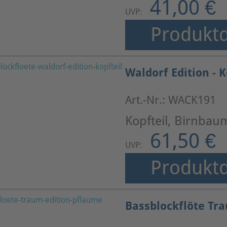
41,00 €
UVP:
Produktd
Waldorf Edition - 
Art.-Nr.: WACK191
Kopfteil, Birnbau
61,50 €
UVP:
Produktd
Bassblockflöte Tr