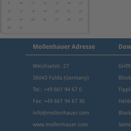
9
10
11
12
13
14
15
16
17
18
19
20
21
22
23
24
25
26
27
28
29
30
31
Mollenhauer Adresse
Dow
Weichselstr. 27
Griff
36043 Fulda (Germany)
Block
Tel.: +49 661 94 67 0
Fippl
Fax: +49 661 94 67 36
Held
info@mollenhauer.com
Block
www.mollenhauer.com
Semi