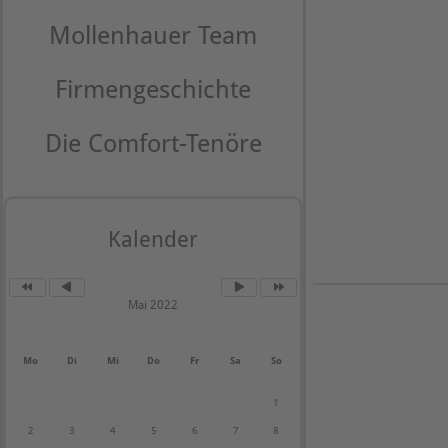
Mollenhauer Team
Firmengeschichte
Die Comfort-Tenöre
Kalender
Mai 2022
Mo
Di
Mi
Do
Fr
Sa
So
1
2
3
4
5
6
7
8