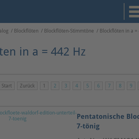
alog
/
Blockflöten
/
Blockflöten-Stimmtöne
/
Blockflöten in a =
ten in a = 442 Hz
Start
Zurück
1
2
3
4
5
6
7
8
9
Pentatonische Bloc
7-tönig