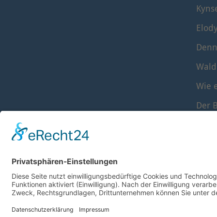
Kyns
Elod
Denn
Wald
Wie e
Der B
Die S