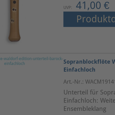
41,00 €
UVP:
Produktd
Sopranblockflöte W
Einfachloch
Art.-Nr.: WACM1914
Unterteil für Sop
Einfachloch: Weit
Ensembleklang