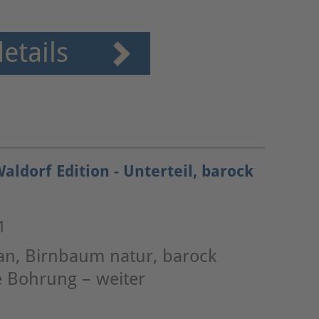
etails
aldorf Edition - Unterteil, barock
1
ran, Birnbaum natur, barock
e Bohrung – weiter