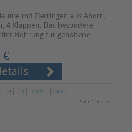
Pflaume mit Zierringen aus Ahorn,
h, 4 Klappen. Das besondere
eiter Bohrung für gehobene
 €
etails
8
9
10
Weiter
Ende
Seite 1 von 27