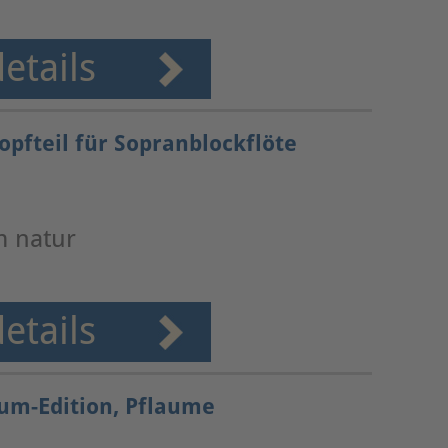
etails
Kopfteil für Sopranblockflöte
m natur
etails
aum-Edition, Pflaume