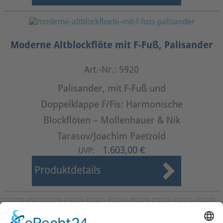
Moderne Altblockflöte mit F-Fuß, Palisander
Art.-Nr.: 5920
Palisander, mit F-Fuß und
Doppelklappe F/Fis: Harmonische
Blockflöten – Mollenhauer & Nik
Tarasov/Joachim Paetzold
1.603,00 €
UVP:
Produktdetails
Start
Zurück
16
17
18
19
20
21
22
23
24
25
Weiter
Ende