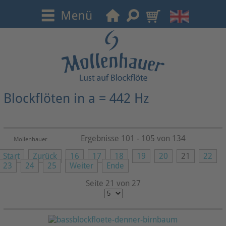
Blockflöten in a = 442 Hz
Ergebnisse 101 - 105 von 134
Mollenhauer
Start
Zurück
16
17
18
19
20
21
22
23
24
25
Weiter
Ende
Seite 21 von 27