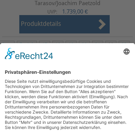
Tarasov/Joachim Paetzold
1.739,00 €
UVP:
Produktdetails
Start
Zurück
17
18
19
20
21
22
23
24
25
26
Weiter
Ende
Seite 22 von 27
Mollenhauer Adresse
Downloads
Weitere Seiten
Händlerbereich