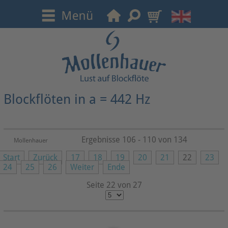
Blockflöten in a = 442 Hz
Ergebnisse 106 - 110 von 134
Mollenhauer
Start
Zurück
17
18
19
20
21
22
23
24
25
26
Weiter
Ende
Seite 22 von 27