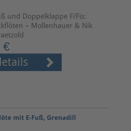
Fuß und Doppelklappe F/Fis:
kflöten – Mollenhauer & Nik
aetzold
 €
etails
öte mit E-Fuß, Grenadill