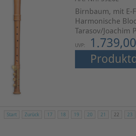
Birnbaum, mit E-F
Harmonische Bloc
Tarasov/Joachim P
1.739,00
UVP:
Produktd
Start
Zurück
17
18
19
20
21
22
23