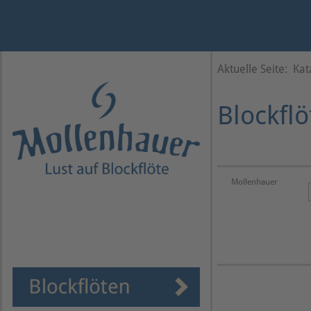
Jahr
Monat
Monat
Jahr
Aktuelle Seite:
Kat
Blockflö
Mollenhauer