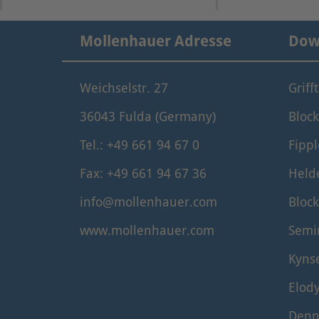
Mollenhauer Adresse
Dow
Weichselstr. 27
Griff
36043 Fulda (Germany)
Block
Tel.: +49 661 94 67 0
Fippl
Fax: +49 661 94 67 36
Held
info@mollenhauer.com
Block
www.mollenhauer.com
Semi
Kyns
Elod
Denn