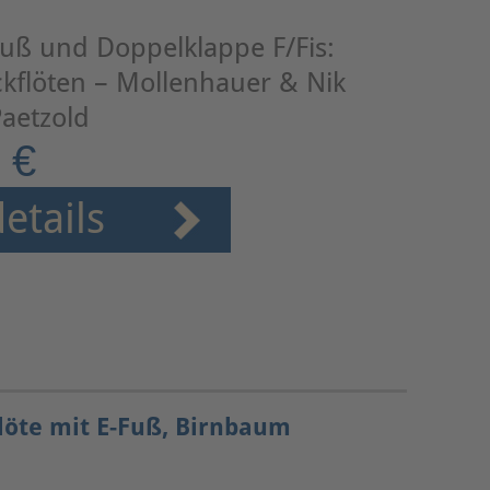
uß und Doppelklappe F/Fis:
kflöten – Mollenhauer & Nik
aetzold
 €
etails
löte mit E-Fuß, Birnbaum