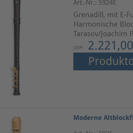
Art.-Nr.: 5924E
Grenadill, mit E-F
Harmonische Bloc
Tarasov/Joachim P
2.221,00
UVP:
Produktd
Moderne Altblockf