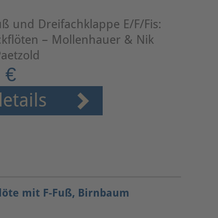
uß und Dreifachklappe E/F/Fis:
kflöten – Mollenhauer & Nik
aetzold
 €
etails
löte mit F-Fuß, Birnbaum