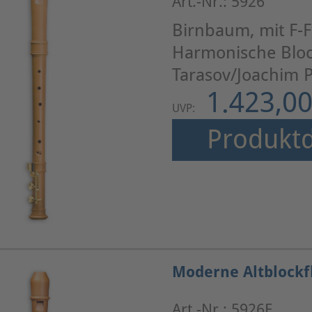
Art.-Nr.: 5926
Birnbaum, mit F-F
Harmonische Bloc
Tarasov/Joachim P
1.423,00
UVP:
Produktd
Moderne Altblockf
Art.-Nr.: 5926E