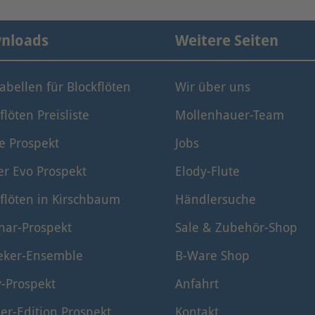
nloads
Weitere Seiten
tabellen für Blockflöten
Wir über uns
flöten Preisliste
Mollenhauer-Team
e Prospekt
Jobs
er Evo Prospekt
Elody-Flute
flöten in Kirschbaum
Händlersuche
nar-Prospekt
Sale & Zubehör-Shop
eker-Ensemble
B-Ware Shop
y-Prospekt
Anfahrt
er-Edition Prospekt
Kontakt