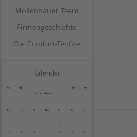
Mollenhauer Team
Firmengeschichte
Die Comfort-Tenöre
Kalender
Dezember 2017
Mo
Di
Mi
Do
Fr
Sa
So
1
2
3
4
5
6
7
8
9
10