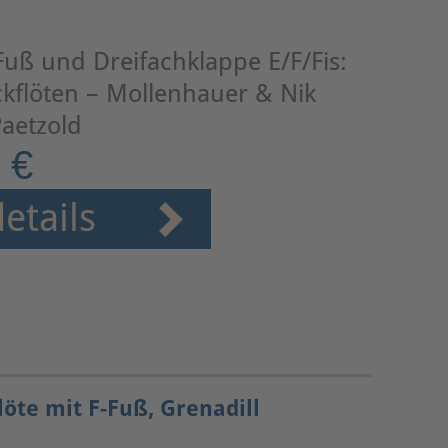
-Fuß und Dreifachklappe E/F/Fis:
kflöten – Mollenhauer & Nik
aetzold
 €
etails
öte mit F-Fuß, Grenadill