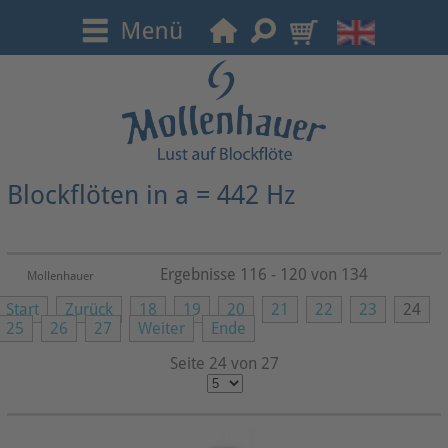
Blockflöten in a = 442 Hz
Ergebnisse 116 - 120 von 134
Mollenhauer
Start
Zurück
18
19
20
21
22
23
24
25
26
27
Weiter
Ende
Seite 24 von 27