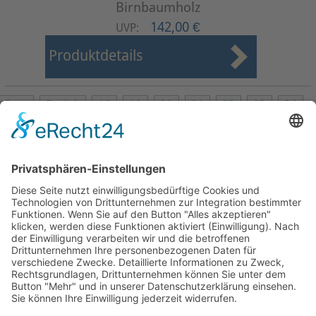
Birnbaumholz
142,00 €
UVP:
Produktdetails
Start
Zurück
18
19
20
21
22
23
24
25
26
27
Weiter
Ende
Seite 24 von 27
Mollenhauer Adresse
Downloads
Weitere Seiten
Händlerbereich