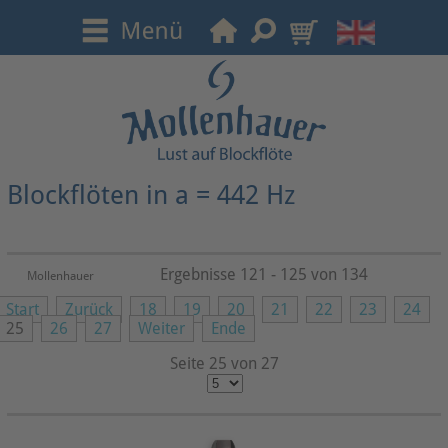
Blockflöten in a = 442 Hz
Ergebnisse 121 - 125 von 134
Mollenhauer
Start
Zurück
18
19
20
21
22
23
24
25
26
27
Weiter
Ende
Seite 25 von 27