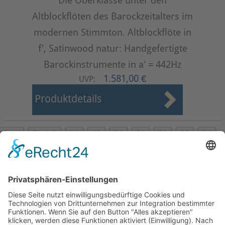
Die Oberklasse unter den
Altblockflöten des Barockzeitalters im
modernen Stimmton. Altblockflöte in
f', Satinwood natur: Handgefertigte
Barockinstrumente in a' = 442Hz
1.581,00 €
UVP:
Produktdetails
Start
Zurück
18
19
20
21
22
23
24
25
26
27
Weiter
Ende
Seite 25 von 27
Mollenhauer Adresse