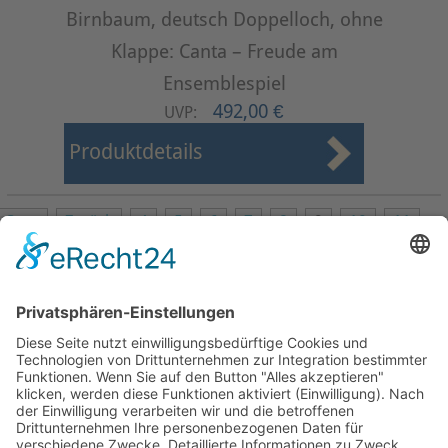
Birnbaum, deutsch Doppelloch, ohne
Klappe: Canta – Freude am
Ensemblespiel
492,00 €
UVP:
Produktdetails
Start
Zurück
4
5
6
7
8
9
10
11
12
13
Weiter
Ende
Seite 9 von 27
Mollenhauer Adresse
Downloads