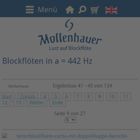
Blockflöten in a = 442 Hz
Ergebnisse 41 - 45 von 134
Mollenhauer
Start
Zurück
4
5
6
7
8
9
10
11
12
13
Weiter
Ende
Seite 9 von 27