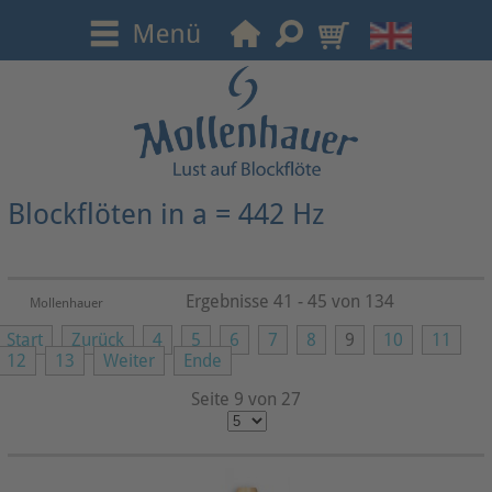
Blockflöten in a = 442 Hz
Ergebnisse 41 - 45 von 134
Mollenhauer
Start
Zurück
4
5
6
7
8
9
10
11
12
13
Weiter
Ende
Seite 9 von 27