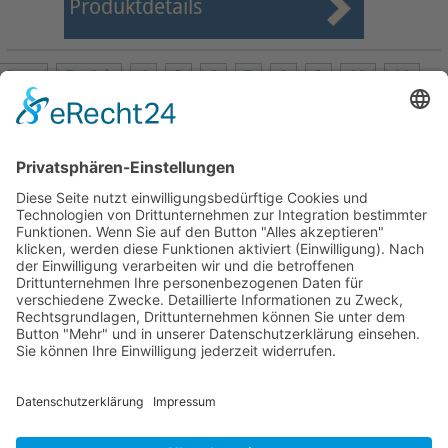
Produktdetails
Start
Zurück
4
5
6
7
8
9
10
11
12
13
Weiter
Ende
Seite 9 von 27
Mollenhauer Adresse
Downloads
Weitere Seiten
Händlerbereich
© 1995–2026 Mollenhauer Blockflöten
Impressum
|
Datenschutz
|
Cookie-Einstellungen