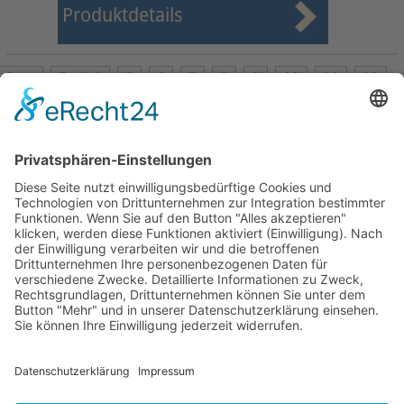
Produktdetails
Start
Zurück
5
6
7
8
9
10
11
12
13
14
Weiter
Ende
Seite 10 von 27
Mollenhauer Adresse
Downloads
Weitere Seiten
Händlerbereich
© 1995–2026 Mollenhauer Blockflöten