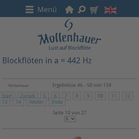
Blockflöten in a = 442 Hz
Ergebnisse 46 - 50 von 134
Mollenhauer
Start
Zurück
5
6
7
8
9
10
11
12
13
14
Weiter
Ende
Seite 10 von 27