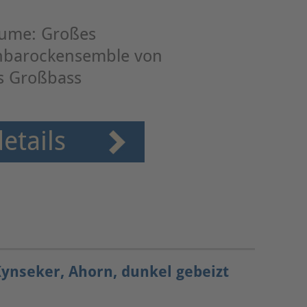
laume: Großes
hbarockensemble von
is Großbass
etails
ynseker, Ahorn, dunkel gebeizt