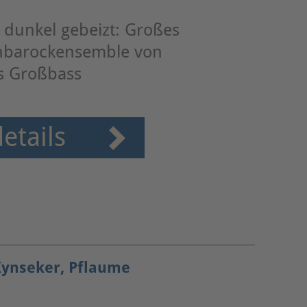
, dunkel gebeizt: Großes
hbarockensemble von
is Großbass
etails
Kynseker, Pflaume