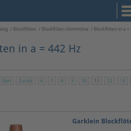
alog
/
Blockflöten
/
Blockflöten-Stimmtöne
/
Blockflöten in a =
ten in a = 442 Hz
Start
Zurück
6
7
8
9
10
11
12
13
Garklein Blockflö