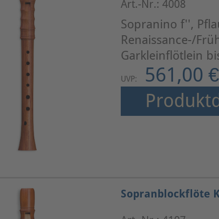
Art.-Nr.: 4008
Sopranino f'', Pf
Renaissance-/Frü
Garkleinflötlein b
561,00 €
UVP:
Produktd
Sopranblockflöte K