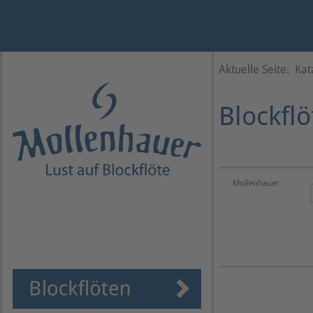
Jahr
Monat
Monat
Jahr
Aktuelle Seite:
Kat
Blockflö
Mollenhauer