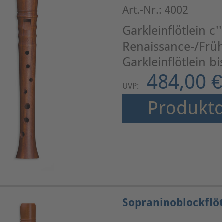
Art.-Nr.: 4002
Garkleinflötlein c
Renaissance-/Frü
Garkleinflötlein b
484,00 €
UVP:
Produktd
Sopraninoblockflöt