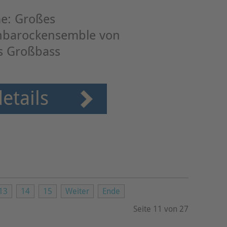
me: Großes
hbarockensemble von
is Großbass
etails
13
14
15
Weiter
Ende
Seite 11 von 27