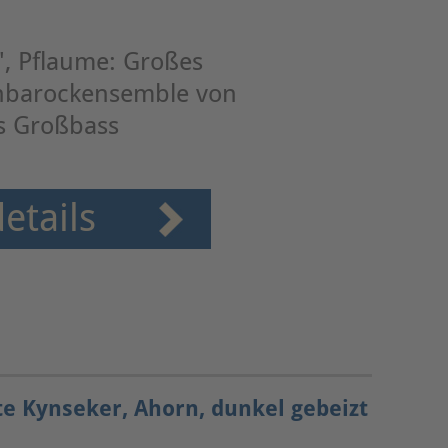
''', Pflaume: Großes
hbarockensemble von
is Großbass
etails
e Kynseker, Ahorn, dunkel gebeizt