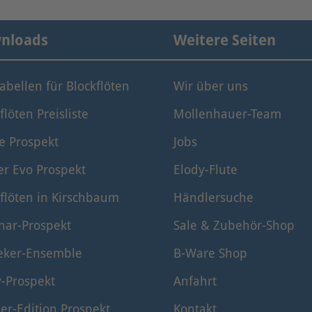
nloads
Weitere Seiten
tabellen für Blockflöten
Wir über uns
flöten Preisliste
Mollenhauer-Team
e Prospekt
Jobs
er Evo Prospekt
Elody-Flute
flöten in Kirschbaum
Händlersuche
nar-Prospekt
Sale & Zubehör-Shop
eker-Ensemble
B-Ware Shop
y-Prospekt
Anfahrt
er-Edition Prospekt
Kontakt