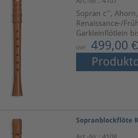
Art.-Nr.: 4107
Sopran c'', Ahorn
Renaissance-/Frü
Garkleinflötlein b
499,00 €
UVP:
Produktd
Sopranblockflöte 
Art.-Nr.: 4108