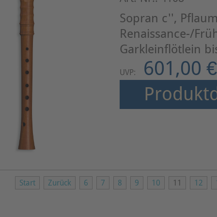
Sopran c'', Pflau
Renaissance-/Frü
Garkleinflötlein b
601,00 €
UVP:
Produktd
Start
Zurück
6
7
8
9
10
11
12