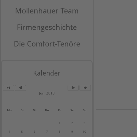
Mollenhauer Team
Firmengeschichte
Die Comfort-Tenöre
Kalender
Juni 2018
Mo
Di
Mi
Do
Fr
Sa
So
1
2
3
4
5
6
7
8
9
10