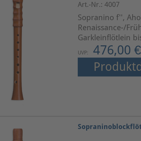
Art.-Nr.: 4007
Sopranino f'', Ah
Renaissance-/Frü
Garkleinflötlein b
476,00 €
UVP:
Produktd
Sopraninoblockflö