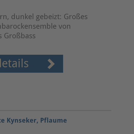
orn, dunkel gebeizt: Großes
hbarockensemble von
is Großbass
etails
te Kynseker, Pflaume