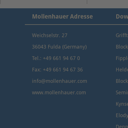
Mollenhauer Adresse
Dow
Weichselstr. 27
Griff
36043 Fulda (Germany)
Block
Tel.: +49 661 94 67 0
Fippl
Fax: +49 661 94 67 36
Held
info@mollenhauer.com
Block
www.mollenhauer.com
Semi
Kyns
Elod
Denn