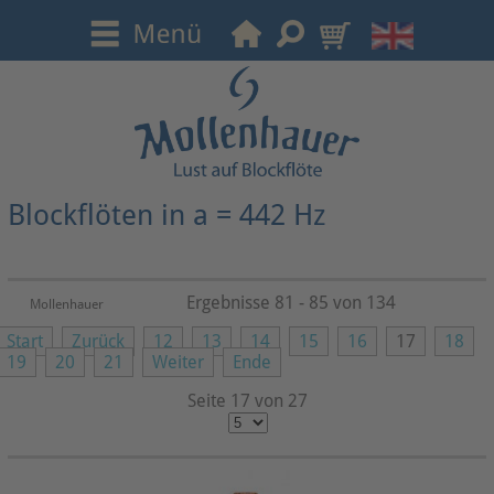
Blockflöten in a = 442 Hz
Ergebnisse 81 - 85 von 134
Mollenhauer
Start
Zurück
12
13
14
15
16
17
18
19
20
21
Weiter
Ende
Seite 17 von 27