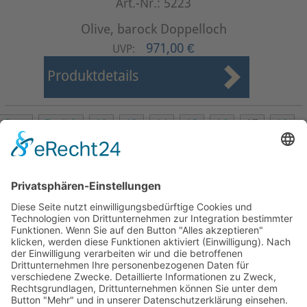
Art.-Nr.: 5223
Olive, barock Doppelloch
971,00 €
UVP:
Produktdetails
Start
Zurück
12
13
14
15
16
17
18
19
20
21
Weiter
Ende
Seite 17 von 27
Mollenhauer Adresse
Downloads
Weitere Seiten