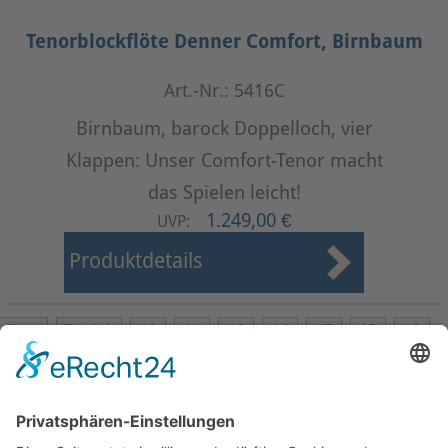
Tenorblockflöte Denner Comfort, Birnbaum
Art.-Nr.: 5416C
Birnbaum, barock Doppelloch, vier
Klappen: Unser Comfort-Tenor macht
das Spielen leicht!
1.249,00 €
UVP:
Produktdetails
Start
Zurück
13
14
15
16
17
18
19
20
21
22
Weiter
Ende
Seite 18 von 27