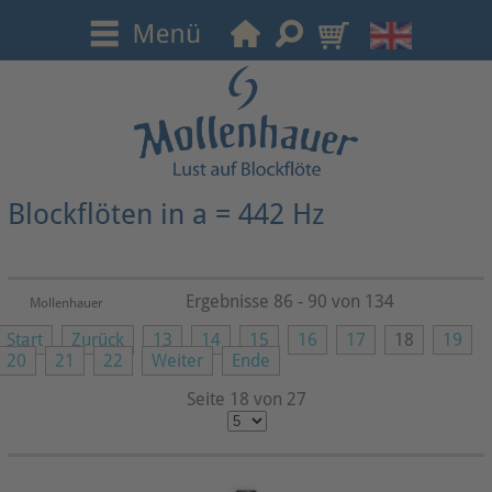
Blockflöten in a = 442 Hz
Ergebnisse 86 - 90 von 134
Mollenhauer
Start
Zurück
13
14
15
16
17
18
19
20
21
22
Weiter
Ende
Seite 18 von 27