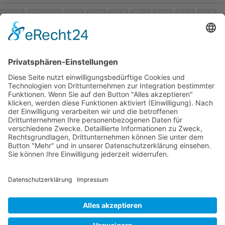
Start
Zurück
14
15
16
17
18
19
20
21
22
23
Weiter
Ende
Seite 19 von 27
Mollenhauer Adresse
Downloads
Weitere Seiten
Händlerbereich
© 1995–2026 Mollenhauer Blockflöten
Impressum
|
Datenschutz
|
Cookie-Einstellungen