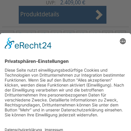
2.409,00 €
UVP:
Produktdetails
Start
Zurück
15
16
17
18
19
20
21
22
23
24
Weiter
Ende
Seite 20 von 27
Mollenhauer Adresse
Downloads
Weitere Seiten
Händlerbereich