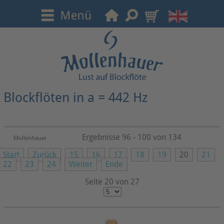
Blockflöten in a = 442 Hz
Ergebnisse 96 - 100 von 134
Mollenhauer
Start
Zurück
15
16
17
18
19
20
21
22
23
24
Weiter
Ende
Seite 20 von 27