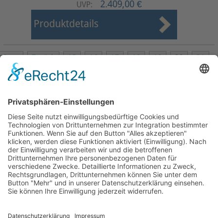
2.409,00 €
UVP:
Produktdetails
Start
Zurück
15
16
17
18
19
20
21
22
23
24
Weiter
Ende
Seite 20 von 27
Mollenhauer Adresse
Downloads
Weitere Seiten
Händlerbereich