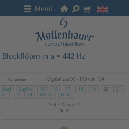
Blockflöten in a = 442 Hz
Ergebnisse 96 - 100 von 134
Mollenhauer
Start
Zurück
15
16
17
18
19
20
21
22
23
24
Weiter
Ende
Seite 20 von 27