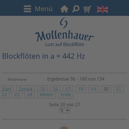
Blockflöten in a = 442 Hz
Ergebnisse 96 - 100 von 134
Mollenhauer
Start
Zurück
15
16
17
18
19
20
21
22
23
24
Weiter
Ende
Seite 20 von 27