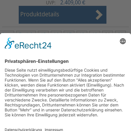
2.409,00 €
UVP:
Produktdetails
Start
Zurück
15
16
17
18
19
20
21
22
23
24
Weiter
Ende
Seite 20 von 27
Mollenhauer Adresse
Downloads
Weitere Seiten
Händlerbereich