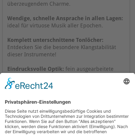
überzeugendem Charme.
Wendige, schnelle Ansprache in allen Lagen:
ideal für virtuose Musik aller Epochen.
Komplett unterschnittene Tonlöcher:
Entdecken Sie die besondere Klangstabilität
dieser Instrumente!
Eindrucksvolle Optik:
fein ausgearbeitete
Zierringe, mit pflanzlichen Ölen behandelte
Oberfläche.
Mollenhauer Adresse
Downloads