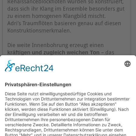
Renaissanceblockflöten wurden so konstruiert,
dass sich ihr Klang im Ensemble besonders gut
zu einem homogenen Klangbild mischt.
Adri’s Traumflöten basieren genau auf diesen
Konstruktionsmerkmalen.
Die weite Innenbohrung erzeugt einen
kräftigen und zugleich weichen Ton
– das
ideale Konzept für Blockflöten, die im großen
Ensemble gespielt werden.
Mollenhauer Adresse
Downloads
Weitere Seiten