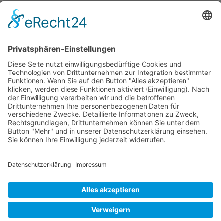
Start
Zurück
1
2
Weiter
Ende
Seite 1 von 2
Mollenhauer Adresse
Downloads
Weitere Seiten
Händlerbereich
© 1995–2026 Mollenhauer Blockflöten
Impressum
|
Datenschutz
|
Cookie-Einstellungen