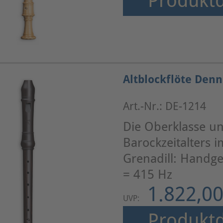
Produktd
Altblockflöte Denn
Art.-Nr.: DE-1214
Die Oberklasse un
Barockzeitalters im
Grenadill: Handge
= 415 Hz
1.822,00
UVP:
Produktd