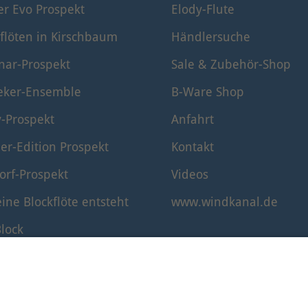
er Evo Prospekt
Elody-Flute
flöten in Kirschbaum
Händlersuche
nar-Prospekt
Sale & Zubehör-Shop
eker-Ensemble
B-Ware Shop
y-Prospekt
Anfahrt
er-Edition Prospekt
Kontakt
orf-Prospekt
Videos
ine Blockflöte entsteht
www.windkanal.de
lock
timmung der Blockflöte
© 1995–2026 Mollenhauer Blockflöten