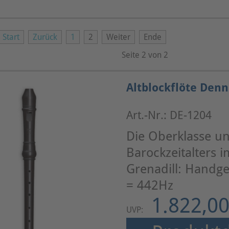
Start
Zurück
1
2
Weiter
Ende
Seite 2 von 2
Altblockflöte Denn
Art.-Nr.: DE-1204
Die Oberklasse un
Barockzeitalters 
Grenadill: Handge
= 442Hz
1.822,00
UVP: