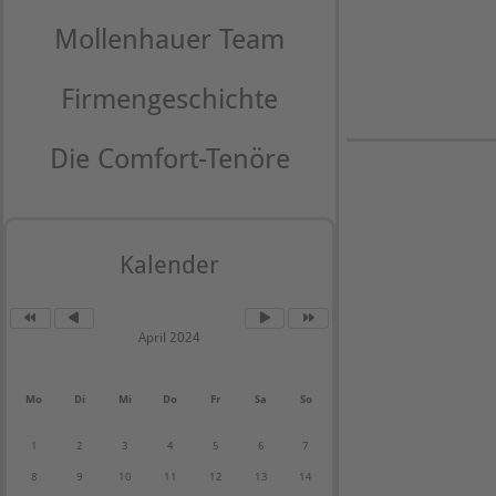
Mollenhauer Team
Firmengeschichte
Die Comfort-Tenöre
Kalender
April 2024
Mo
Di
Mi
Do
Fr
Sa
So
1
2
3
4
5
6
7
8
9
10
11
12
13
14