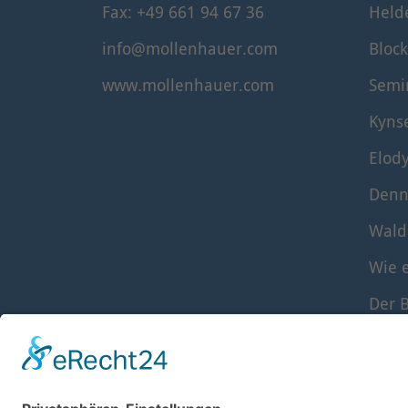
Fax: +49 661 94 67 36
Held
info@mollenhauer.com
Block
www.mollenhauer.com
Semi
Kyns
Elod
Denn
Wald
Wie e
Der B
Die S