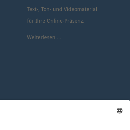
Text-, Ton- und Videomaterial
für Ihre Online-Präsenz.
Weiterlesen ...