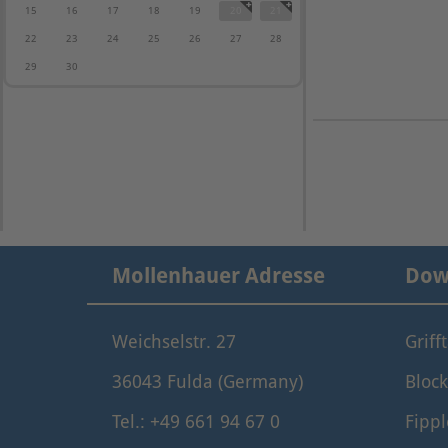
15
16
17
18
19
20
21
22
23
24
25
26
27
28
29
30
Mollenhauer Adresse
Dow
Weichselstr. 27
Griff
36043 Fulda (Germany)
Block
Tel.: +49 661 94 67 0
Fippl