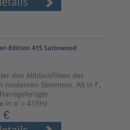
etails
er-Edition 415 Satinwood
ter den Altblockflöten des
im modernen Stimmton. Alt in f',
Handgefertigte
 in a' = 415Hz
 €