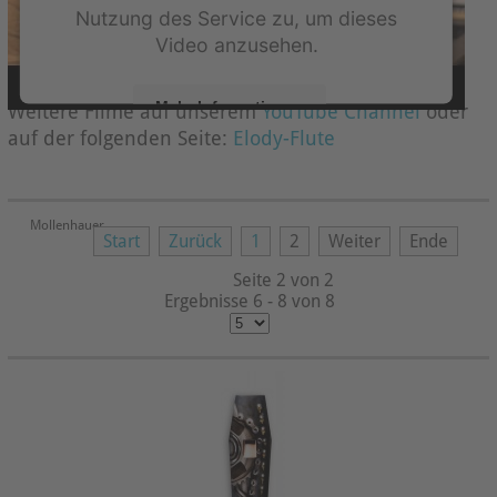
Nutzung des Service zu, um dieses
Video anzusehen.
Mehr Informationen
Weitere Filme auf unserem
YouTube Channel
oder
auf der folgenden Seite:
Elody-Flute
Akzeptieren
powered by
Usercentrics Consent Management
Mollenhauer
Platform
&
eRecht24
Start
Zurück
1
2
Weiter
Ende
Seite 2 von 2
Ergebnisse 6 - 8 von 8