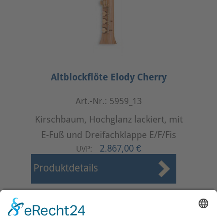
Altblockflöte Elody Cherry
Art.-Nr.: 5959_13
Kirschbaum, Hochglanz lackiert, mit
E-Fuß und Dreifachklappe E/F/Fis
2.867,00 €
UVP:
Produktdetails
Start
Zurück
1
2
Weiter
Ende