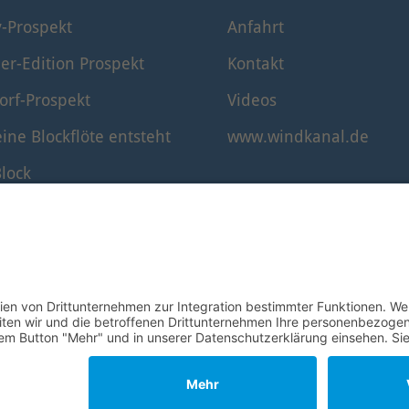
y-Prospekt
Anfahrt
er-Edition Prospekt
Kontakt
orf-Prospekt
Videos
ine Blockflöte entsteht
www.windkanal.de
lock
timmung der Blockflöte
© 1995–2026 Mollenhauer Blockflöten
Impressum
|
Datenschutz
|
Cookie-Einstellungen