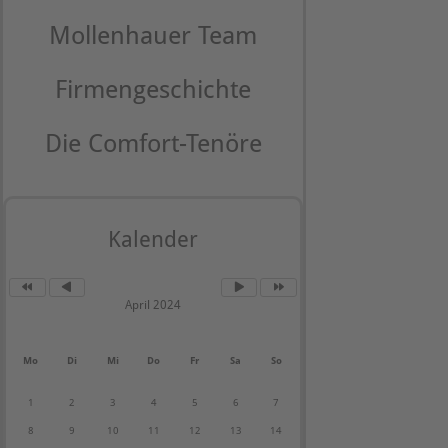
Mollenhauer Team
Firmengeschichte
Die Comfort-Tenöre
Kalender
April 2024
Mo
Di
Mi
Do
Fr
Sa
So
1
2
3
4
5
6
7
8
9
10
11
12
13
14