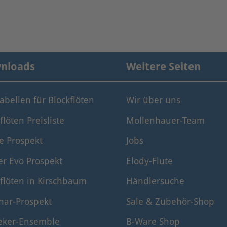
nloads
Weitere Seiten
tabellen für Blockflöten
Wir über uns
flöten Preisliste
Mollenhauer-Team
e Prospekt
Jobs
er Evo Prospekt
Elody-Flute
flöten in Kirschbaum
Händlersuche
nar-Prospekt
Sale & Zubehör-Shop
eker-Ensemble
B-Ware Shop