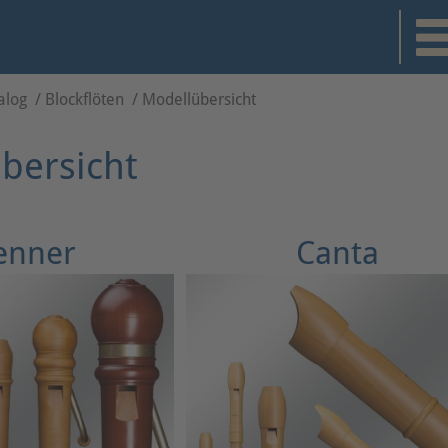
alog
/
Blockflöten
/
Modellübersicht
bersicht
enner
Canta