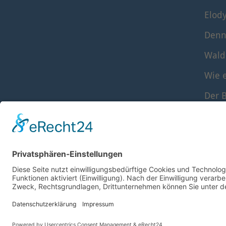
Elod
Denn
Wald
Wie e
Der B
Die S