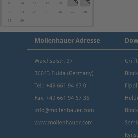
15
16
17
18
19
20
21
22
23
24
25
26
27
28
29
30
Mollenhauer Adresse
Dow
Weichselstr. 27
Griff
36043 Fulda (Germany)
Block
Tel.: +49 661 94 67 0
Fippl
Fax: +49 661 94 67 36
Held
info@mollenhauer.com
Block
www.mollenhauer.com
Semi
Kyns