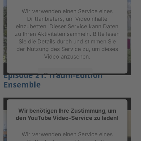
Wir verwenden einen Service eines
Drittanbieters, um Videoinhalte
einzubetten. Dieser Service kann Daten
zu Ihren Aktivitäten sammeln. Bitte lesen
Sie die Details durch und stimmen Sie
der Nutzung des Service zu, um dieses
Video anzusehen.
Episode 21: Traum-Edition
Mehr Informationen
Ensemble
Akzeptieren
powered by
Usercentrics Consent Management
Platform
&
eRecht24
Wir benötigen Ihre Zustimmung, um
den YouTube Video-Service zu laden!
Wir verwenden einen Service eines