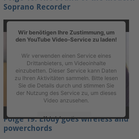
Soprano Recorder
Akzeptieren
powered by
Usercentrics Consent Management
Platform
&
eRecht24
Wir benötigen Ihre Zustimmung, um
den YouTube Video-Service zu laden!
Wir verwenden einen Service eines
Drittanbieters, um Videoinhalte
einzubetten. Dieser Service kann Daten
zu Ihren Aktivitäten sammeln. Bitte lesen
Sie die Details durch und stimmen Sie
der Nutzung des Service zu, um dieses
Video anzusehen.
Folge 19: Elody goes wireless and
Mehr Informationen
powerchords
Akzeptieren