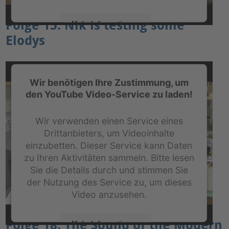
Folge 15: Nik is testing some
Mehr Informationen
Elodys
Akzeptieren
powered by
Usercentrics Consent Management
Platform
&
eRecht24
Wir benötigen Ihre Zustimmung, um
den YouTube Video-Service zu laden!
Wir verwenden einen Service eines
Drittanbieters, um Videoinhalte
einzubetten. Dieser Service kann Daten
zu Ihren Aktivitäten sammeln. Bitte lesen
Sie die Details durch und stimmen Sie
der Nutzung des Service zu, um dieses
Video anzusehen.
Folge 18: The Sound of the Modern
Mehr Informationen