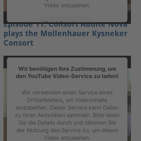
Video anzusehen.
Episode 11: Consort Audite Nova
Mehr Informationen
plays the Mollenhauer Kysneker
Akzeptieren
Consort
powered by
Usercentrics Consent Management
Platform
&
eRecht24
Wir benötigen Ihre Zustimmung, um
den YouTube Video-Service zu laden!
Wir verwenden einen Service eines
Drittanbieters, um Videoinhalte
einzubetten. Dieser Service kann Daten
zu Ihren Aktivitäten sammeln. Bitte lesen
Sie die Details durch und stimmen Sie
der Nutzung des Service zu, um dieses
Video anzusehen.