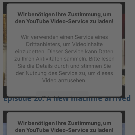
powered by
Usercentrics Consent Management
Platform
&
eRecht24
Wir benötigen Ihre Zustimmung, um
den YouTube Video-Service zu laden!
Wir verwenden einen Service eines
Drittanbieters, um Videoinhalte
einzubetten. Dieser Service kann Daten
zu Ihren Aktivitäten sammeln. Bitte lesen
Sie die Details durch und stimmen Sie
der Nutzung des Service zu, um dieses
Video anzusehen.
Episode 20: A new machine arrived
Mehr Informationen
Akzeptieren
Wir benötigen Ihre Zustimmung, um
powered by
Usercentrics Consent Management
den YouTube Video-Service zu laden!
Platform
&
eRecht24