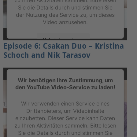
zu Ihren Aktivitäten sammeln. Bitte lesen
Sie die Details durch und stimmen Sie
der Nutzung des Service zu, um dieses
Video anzusehen.
Mehr Informationen
Episode 6: Csakan Duo – Kristina
Schoch and Nik Tarasov
Akzeptieren
powered by
Usercentrics Consent Management
Platform
&
eRecht24
Wir benötigen Ihre Zustimmung, um
den YouTube Video-Service zu laden!
Wir verwenden einen Service eines
Drittanbieters, um Videoinhalte
einzubetten. Dieser Service kann Daten
zu Ihren Aktivitäten sammeln. Bitte lesen
Sie die Details durch und stimmen Sie