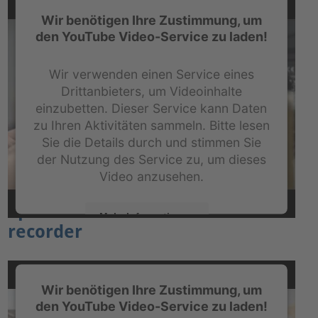
powered by
Usercentrics Consent Management
Wir benötigen Ihre Zustimmung, um
Platform
&
eRecht24
den YouTube Video-Service zu laden!
Wir verwenden einen Service eines
Drittanbieters, um Videoinhalte
einzubetten. Dieser Service kann Daten
zu Ihren Aktivitäten sammeln. Bitte lesen
Sie die Details durch und stimmen Sie
der Nutzung des Service zu, um dieses
Video anzusehen.
Episode 1: How to assemble a
Mehr Informationen
recorder
Akzeptieren
powered by
Usercentrics Consent Management
Wir benötigen Ihre Zustimmung, um
Platform
&
eRecht24
den YouTube Video-Service zu laden!