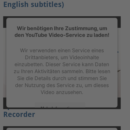
English subtitles)
Wir benötigen Ihre Zustimmung, um
den YouTube Video-Service zu laden!
Wir verwenden einen Service eines
Drittanbieters, um Videoinhalte
einzubetten. Dieser Service kann Daten
zu Ihren Aktivitäten sammeln. Bitte lesen
Sie die Details durch und stimmen Sie
der Nutzung des Service zu, um dieses
Video anzusehen.
Episode 23: The creation of a
Mehr Informationen
Recorder
Akzeptieren