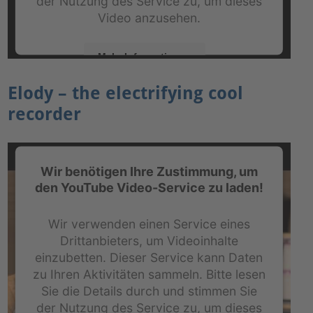
der Nutzung des Service zu, um dieses
Video anzusehen.
Mehr Informationen
Elody – the electrifying cool
Akzeptieren
recorder
powered by
Usercentrics Consent Management
Platform
&
eRecht24
Wir benötigen Ihre Zustimmung, um
den YouTube Video-Service zu laden!
Wir verwenden einen Service eines
Drittanbieters, um Videoinhalte
einzubetten. Dieser Service kann Daten
zu Ihren Aktivitäten sammeln. Bitte lesen
Sie die Details durch und stimmen Sie
der Nutzung des Service zu, um dieses