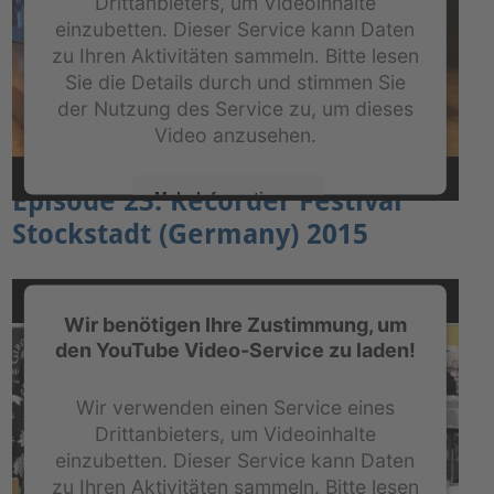
Drittanbieters, um Videoinhalte
einzubetten. Dieser Service kann Daten
zu Ihren Aktivitäten sammeln. Bitte lesen
Sie die Details durch und stimmen Sie
der Nutzung des Service zu, um dieses
Video anzusehen.
Episode 23: Recorder Festival
Mehr Informationen
Stockstadt (Germany) 2015
Akzeptieren
powered by
Usercentrics Consent Management
Platform
&
eRecht24
Wir benötigen Ihre Zustimmung, um
den YouTube Video-Service zu laden!
Wir verwenden einen Service eines
Drittanbieters, um Videoinhalte
einzubetten. Dieser Service kann Daten
zu Ihren Aktivitäten sammeln. Bitte lesen