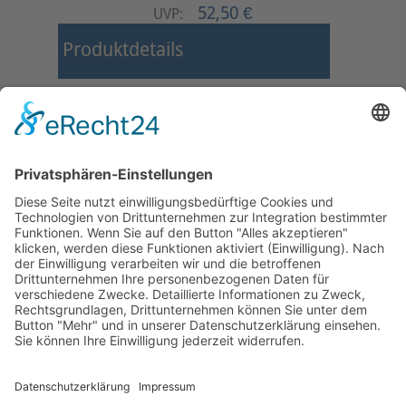
52,50 €
UVP:
Produktdetails
Start
Zurück
1
2
3
4
Weiter
Ende
Seite 3 von 4
Mollenhauer Adresse
Downloads
Weitere Seiten
Händlerbereich