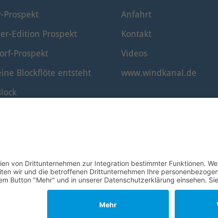
y-Prospekt
Anfahrt
er-Edition Prospekt
Kontakt
orf-Prospekt
Videos
ine Blockflöte entsteht
www.windkanal.de
lock
timmung der Blockflöte
© 1995–2026 Mollenhauer Blockflöten
Impressum
|
Datenschutz
|
Cookie-Einstellungen