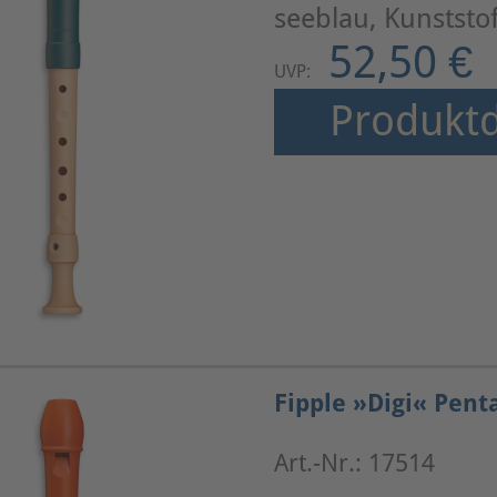
seeblau, Kunststo
52,50 €
UVP:
Produktd
Fipple »Digi« Pent
Art.-Nr.: 17514