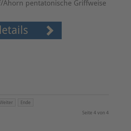
f/Ahorn pentatonische Griffweise
etails
Weiter
Ende
Seite 4 von 4