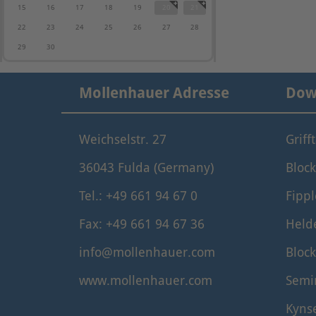
15
16
17
18
19
20
21
22
23
24
25
26
27
28
29
30
Mollenhauer Adresse
Dow
Weichselstr. 27
Griff
36043 Fulda (Germany)
Block
Tel.: +49 661 94 67 0
Fippl
Fax: +49 661 94 67 36
Held
info@mollenhauer.com
Block
www.mollenhauer.com
Semi
Kyns