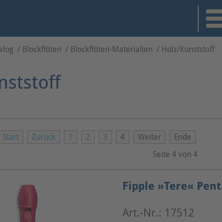
alog
/
Blockflöten
/
Blockflöten-Materialien
/
Holz/Kunststoff
nststoff
Start
Zurück
1
2
3
4
Weiter
Ende
Seite 4 von 4
Fipple »Tere« Pent
Art.-Nr.: 17512