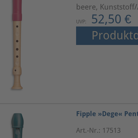
beere, Kunststoff
52,50 €
UVP:
Produktd
Fipple »Dege« Pen
Art.-Nr.: 17513