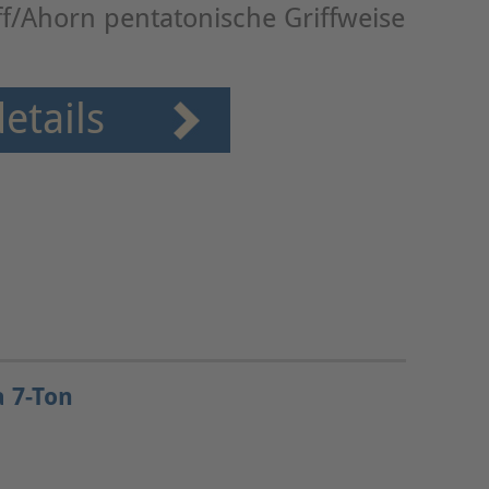
ff/Ahorn pentatonische Griffweise
etails
a 7-Ton