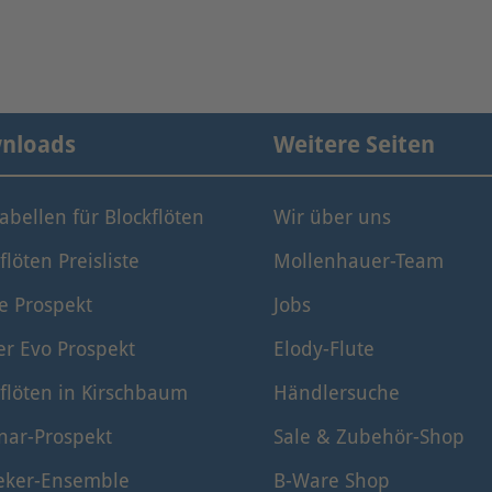
nloads
Weitere Seiten
tabellen für Blockflöten
Wir über uns
flöten Preisliste
Mollenhauer-Team
e Prospekt
Jobs
er Evo Prospekt
Elody-Flute
flöten in Kirschbaum
Händlersuche
nar-Prospekt
Sale & Zubehör-Shop
eker-Ensemble
B-Ware Shop