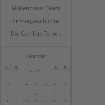
Mollenhauer Team
Firmengeschichte
Die Comfort-Tenöre
Kalender
April 2024
Mo
Di
Mi
Do
Fr
Sa
So
1
2
3
4
5
6
7
8
9
10
11
12
13
14