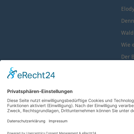
Elod
Denn
Wald
Wie e
Der B
Die S