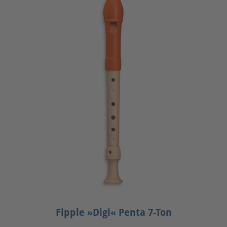
Fipple »Digi« Penta 7-Ton