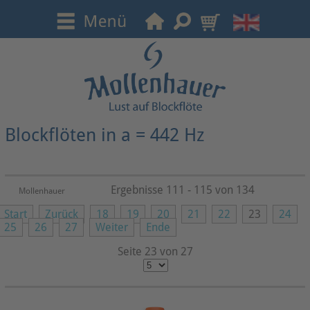
Blockflöten in a = 442 Hz
Ergebnisse 111 - 115 von 134
Mollenhauer
Start
Zurück
18
19
20
21
22
23
24
25
26
27
Weiter
Ende
Seite 23 von 27