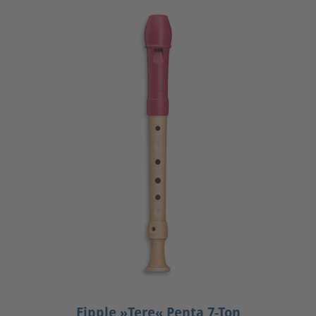
Fipple »Tere« Penta 7-Ton