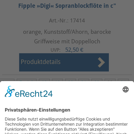
Fipple »Digi« Sopranblockflöte in c"
Art.-Nr.: 17414
orange, Kunststoff/Ahorn, barocke
Griffweise mit Doppelloch
52,50 €
UVP:
Produktdetails
Start
Zurück
18
19
20
21
22
23
24
25
26
27
Weiter
Ende
Seite 23 von 27
Mollenhauer Adresse