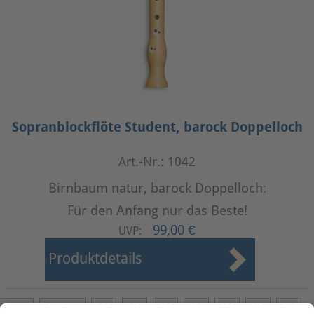
Sopranblockflöte Student, barock Doppelloch
Art.-Nr.: 1042
Birnbaum natur, barock Doppelloch:
Für den Anfang nur das Beste!
99,00 €
UVP:
Produktdetails
Start
Zurück
18
19
20
21
22
23
24