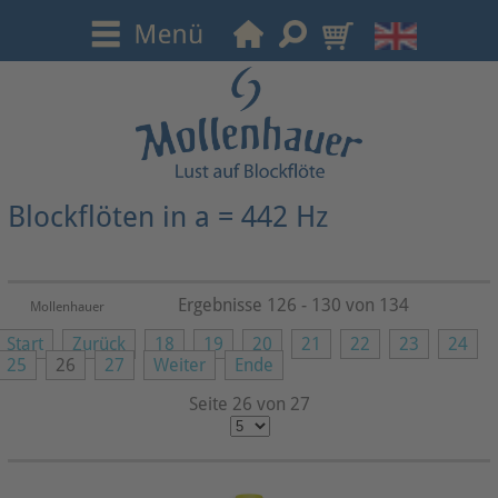
Blockflöten in a = 442 Hz
Ergebnisse 126 - 130 von 134
Mollenhauer
Start
Zurück
18
19
20
21
22
23
24
25
26
27
Weiter
Ende
Seite 26 von 27