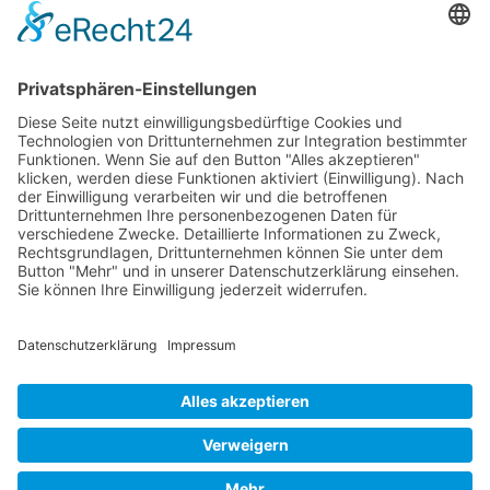
25
26
27
Weiter
Ende
Seite 26 von 27
Mollenhauer Adresse
Downloads
Weitere Seiten
Händlerbereich
© 1995–2026 Mollenhauer Blockflöten
Impressum
|
Datenschutz
|
Cookie-Einstellungen