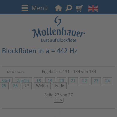
Blockflöten in a = 442 Hz
Ergebnisse 131 - 134 von 134
Mollenhauer
Start
Zurück
18
19
20
21
22
23
24
25
26
27
Weiter
Ende
Seite 27 von 27