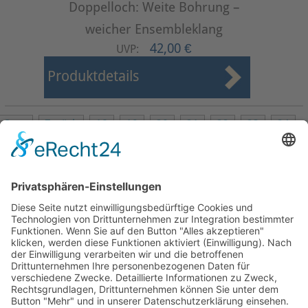
Doppelloch: Weite Bohrung –
weicher Ensembleklang
42,00 €
UVP:
Produktdetails
Start
Zurück
18
19
20
21
22
23
24
25
26
27
Weiter
Ende
Seite 27 von 27
Mollenhauer Adresse
Downloads
Weitere Seiten